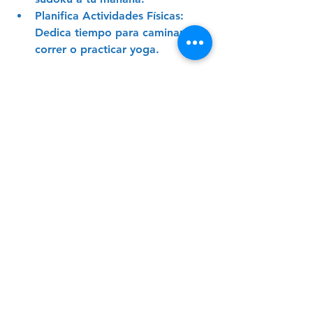
Planifica Actividades Físicas
: 
Dedica tiempo para caminar, 
correr o practicar yoga.
Buscando Apoyo Profesional
Asesoramiento de Expertos
: 
Consulta a especialistas para un 
plan personalizado.
Únete a Comunidades de 
Bienestar
: Participa en grupos y 
talleres sobre salud cerebral.
¿Listo para mejorar tu salud 
cerebral? Suscríbete a nuestro 
newsletter para más consejos y 
estrategias.