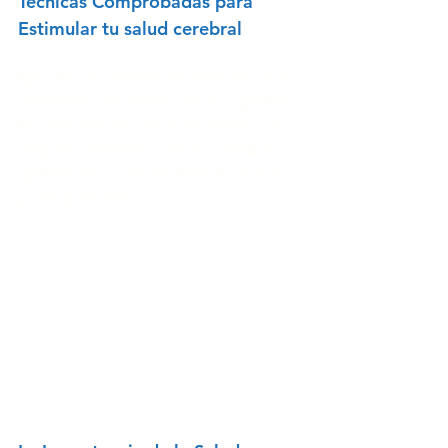
Técnicas Comprobadas para 
Estimular tu salud cerebral
Ejercitar tu cerebro es esencial para 
mantener una buena salud cognitiva. 
En este artículo, te mostraremos los 
mejores ejercicios para tu cerebro, 
optimizados para facilitar tu lectura 
y comprensión.