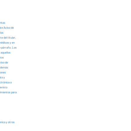
intas
nte Aviso de
ios
e del titular,
 médicos y en
e párrafo. Los
 aquellos
atos
viso de
y demás
iones
nto y
ctrónica o
revisto
dimientos para
ónico y otros