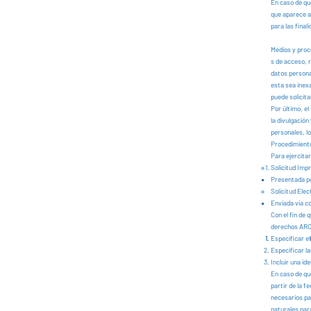
En caso de que
que aparece al
para las final
Medios y proc
s de acceso, 
datos persona
esta sea inex
puede solicit
Por último, el
la divulgació
personales, l
Procedimient
Para ejercitar
Solicitud Imp
Presentada pe
Solicitud Elec
Enviada vía c
Con el fin de 
derechos ARCO
Especificar el
Especificar la
Incluir una ide
En caso de que
partir de la f
necesarios par
naturales para