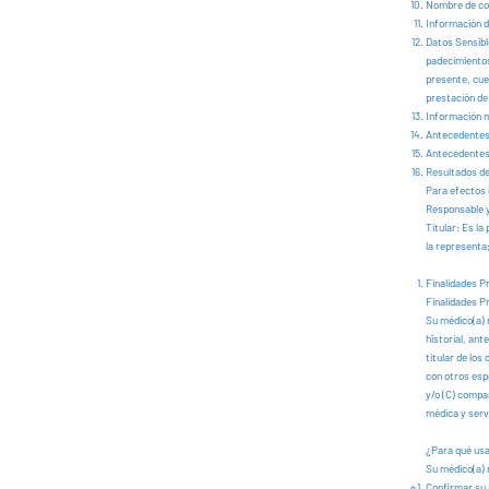
Nombre de co
Información 
Datos Sensibl
padecimientos
presente, cues
prestación de 
Información m
Antecedentes
Antecedentes 
Resultados de
Para efectos 
Responsable y
Titular: Es la
la representa
Finalidades P
Finalidades P
Su médico(a) r
historial, an
titular de los
con otros esp
y/o (C) compa
médica y serv
¿Para qué us
Su médico(a) 
Confirmar su 