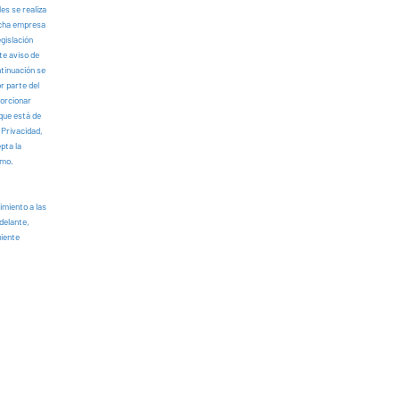
es se realiza
icha empresa
gislación
te aviso de
ntinuación se
r parte del
porcionar
 que está de
 Privacidad,
pta la
imo.
imiento a las
delante,
uiente