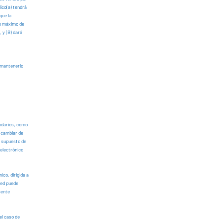
dico(a) tendrá
que la
zo máximo de
, y (B) dará
 mantenerlo
undarios, como
e cambiar de
l supuesto de
 electrónico
ico, dirigida a
ted puede
sente
el caso de