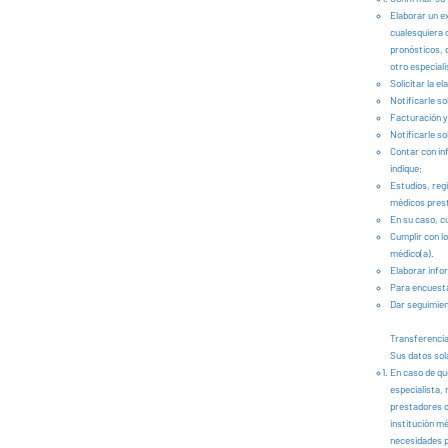
Elaborar un e
cualesquiera 
pronósticos, 
otro especiali
Solicitar la e
Notificarle s
Facturación y
Notificarle s
Contar con in
indique;
Estudios, regi
médicos pres
En su caso, cu
Cumplir con lo
médico(a).
Elaborar info
Para encuesta
Dar seguimien
Transferencia
Sus datos sol
En caso de qu
especialista,
prestadores d
institución m
necesidades pa