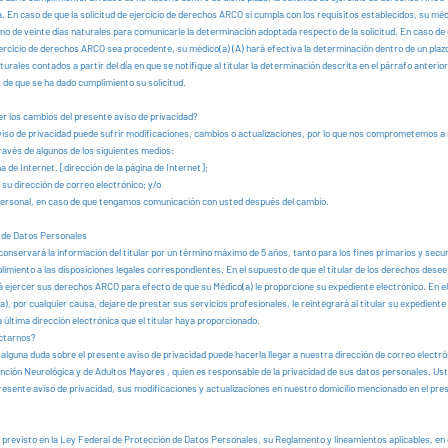
. En caso de que la solicitud de ejercicio de derechos ARCO sí cumpla con los requisitos establecidos, su mé
mo de veinte días naturales para comunicarle la determinación adoptada respecto de la solicitud. En caso de 
ejercicio de derechos ARCO sea procedente, su médico(a) (A) hará efectiva la determinación dentro de un pla
turales contados a partir del día en que se notifique al titular la determinación descrita en el párrafo anterior
ar de que se ha dado cumplimiento su solicitud.
 los cambios del presente aviso de privacidad?
viso de privacidad puede sufrir modificaciones, cambios o actualizaciones, por lo que nos comprometemos a
ravés de algunos de los siguientes medios:
 de Internet. [dirección de la página de Internet];
 su dirección de correo electrónico; y/o
personal, en caso de que tengamos comunicación con usted después del cambio.
 de Datos Personales
conservará la información del titular por un término máximo de 5 años, tanto para los fines primarios y sec
limiento a las disposiciones legales correspondientes. En el supuesto de que el titular de los derechos dese
 ejercer sus derechos ARCO para efecto de que su Médico(a) le proporcione su expediente electrónico. En e
a), por cualquier causa, dejare de prestar sus servicios profesionales, le reintegrará al titular su expediente
a última dirección electrónica que el titular haya proporcionado.
ctarnos?
 alguna duda sobre el presente aviso de privacidad puede hacerla llegar a nuestra dirección de correo electrón
nción Neurológica y de Adultos Mayores , quien es responsable de la privacidad de sus datos personales. Us
presente aviso de privacidad, sus modificaciones y actualizaciones en nuestro domicilio mencionado en el pre
 previsto en la Ley Federal de Protección de Datos Personales, su Reglamento y lineamientos aplicables, en 