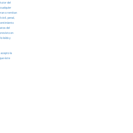
tutor del
 cualquier
eran o remitan
civil, penal,
nsentimiento
datos del
previsto en
o leído y
 acepto la
 que éste