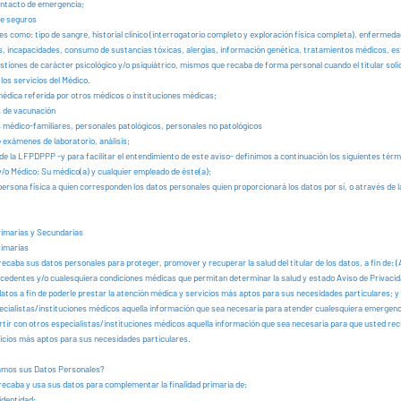
ntacto de emergencia;
de seguros
es como: tipo de sangre, historial clínico (interrogatorio completo y exploración física completa), enfermed
, incapacidades, consumo de sustancias tóxicas, alergias, información genética, tratamientos médicos, es
tiones de carácter psicológico y/o psiquiátrico, mismos que recaba de forma personal cuando el titular solic
los servicios del Médico.
édica referida por otros médicos o instituciones médicas;
 de vacunación
médico-familiares, personales patológicos, personales no patológicos
 exámenes de laboratorio, análisis;
de la LFPDPPP -y para facilitar el entendimiento de este aviso- definimos a continuación los siguientes térm
/o Médico: Su médico(a) y cualquier empleado de éste(a);
 persona física a quien corresponden los datos personales quien proporcionará los datos por sí, o através de 
;
rimarias y Secundarias
rimarias
ecaba sus datos personales para proteger, promover y recuperar la salud del titular de los datos, a fin de: 
tecedentes y/o cualesquiera condiciones médicas que permitan determinar la salud y estado Aviso de Privacida
 datos a fin de poderle prestar la atención médica y servicios más aptos para sus necesidades particulares; y
ecialistas/instituciones médicos aquella información que sea necesaria para atender cualesquiera emergen
rtir con otros especialistas/instituciones médicos aquella información que sea necesaria para que usted reci
icios más aptos para sus necesidades particulares.
amos sus Datos Personales?
recaba y usa sus datos para complementar la finalidad primaria de:
identidad;