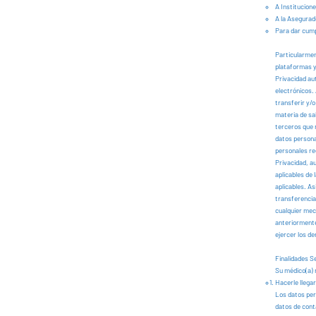
A Institucione
A la Asegurad
Para dar cumpl
Particularmen
plataformas y/
Privacidad au
electrónicos.
transferir y/
materia de sa
terceros que 
datos persona
personales re
Privacidad, au
aplicables de
aplicables. A
transferencia
cualquier mec
anteriormente
ejercer los de
Finalidades S
Su médico(a) 
Hacerle llega
Los datos pers
datos de cont