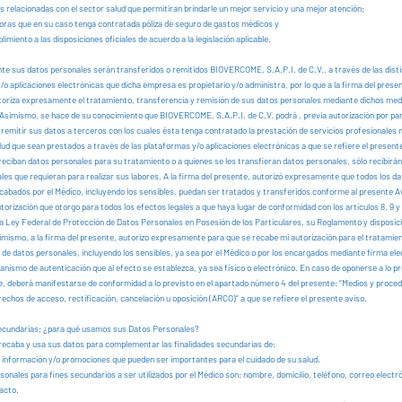
s relacionadas con el sector salud que permitiran brindarle un mejor servicio y una mejor atención;
oras que en su caso tenga contratada póliza de seguro de gastos médicos y
imiento a las disposiciones oficiales de acuerdo a la legislación aplicable.
te sus datos personales serán transferidos o remitidos BIOVERCOME, S.A.P.I. de C.V., a través de las dist
o aplicaciones electrónicas que dicha empresa es propietario y/o administra, por lo que a la firma del prese
toriza expresamente el tratamiento, transferencia y remisión de sus datos personales mediante dichos med
 Asimismo, se hace de su conocimiento que BIOVERCOME, S.A.P.I. de C.V. podrá , previa autorización por part
o remitir sus datos a terceros con los cuales ésta tenga contratado la prestación de servicios profesionales
lud que sean prestados a través de las plataformas y/o aplicaciones electrónicas a que se refiere el present
reciban datos personales para su tratamiento o a quienes se les transfieran datos personales, sólo recibirán
les que requieran para realizar sus labores. A la firma del presente, autorizó expresamente que todos los d
cabados por el Médico, incluyendo los sensibles, puedan ser tratados y transferidos conforme al presente A
torización que otorgo para todos los efectos legales a que haya lugar de conformidad con los artículos 8, 9 
 la Ley Federal de Protección de Datos Personales en Posesión de los Particulares, su Reglamento y disposic
simismo, a la firma del presente, autorizo expresamente para que se recabe mi autorización para el tratamie
 de datos personales, incluyendo los sensibles, ya sea por el Médico o por los encargados mediante firma ele
anismo de autenticación que al efecto se establezca, ya sea físico o electrónico. En caso de oponerse a lo p
, deberá manifestarse de conformidad a lo previsto en el apartado número 4 del presente: “Medios y proce
rechos de acceso, rectificación, cancelación u oposición (ARCO)” a que se refiere el presente aviso.
ecundarias; ¿para qué usamos sus Datos Personales?
recaba y usa sus datos para complementar las finalidades secundarias de:
r información y/o promociones que pueden ser importantes para el cuidado de su salud.
onales para fines secundarios a ser utilizados por el Médico son: nombre, domicilio, teléfono, correo electr
acto.