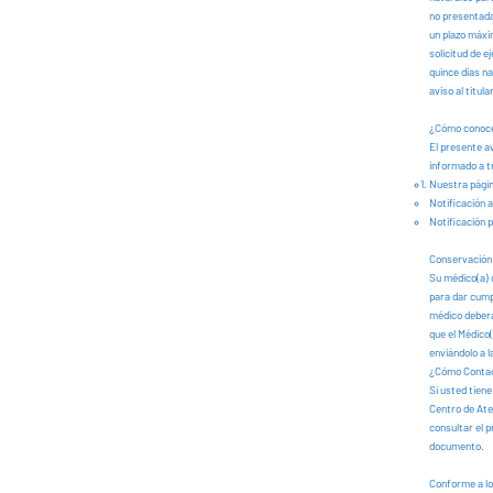
no presentada
un plazo máxi
solicitud de 
quince días na
aviso al titul
¿Cómo conocer
El presente a
informado a t
Nuestra página
Notificación a
Notificación 
Conservación
Su médico(a) 
para dar cump
médico deberá
que el Médico(
enviándolo a l
¿Cómo Conta
Si usted tiene
Centro de Ate
consultar el 
documento.
Conforme a lo