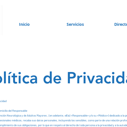
Inicio
Servicios
Direct
lítica de Privaci
acidad
omicilio del Responsable
nción Neurológica y de Adultos Mayores , (en adelante, el(la) «Responsable» y/o su «Médico») dedicado a la p
fesionales médicos, recaba sus datos personales, incluyendo los sensibles, como parte de una relación profe
mplimiento de sus obligaciones, por lo que en respeto al derecho de toda persona a la privacidad y a la auto