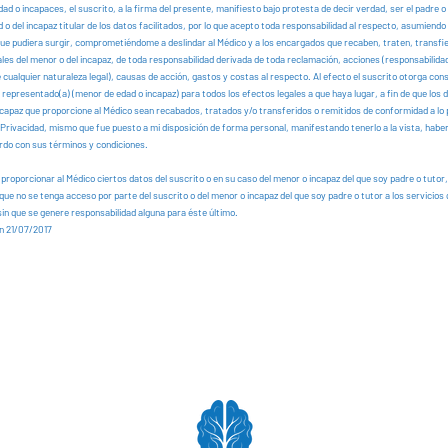
d o incapaces, el suscrito, a la firma del presente, manifiesto bajo protesta de decir verdad, ser el padre o 
o del incapaz titular de los datos facilitados, por lo que acepto toda responsabilidad al respecto, asumiendo
ue pudiera surgir, comprometiéndome a deslindar al Médico y a los encargados que recaben, traten, transfi
es del menor o del incapaz, de toda responsabilidad derivada de toda reclamación, acciones (responsabilidad 
 cualquier naturaleza legal), causas de acción, gastos y costas al respecto. Al efecto el suscrito otorga co
representado(a) (menor de edad o incapaz) para todos los efectos legales a que haya lugar, a fin de que los 
ncapaz que proporcione al Médico sean recabados, tratados y/o transferidos o remitidos de conformidad a lo 
Privacidad, mismo que fue puesto a mi disposición de forma personal, manifestando tenerlo a la vista, haberl
rdo con sus términos y condiciones.
proporcionar al Médico ciertos datos del suscrito o en su caso del menor o incapaz del que soy padre o tutor,
 que no se tenga acceso por parte del suscrito o del menor o incapaz del que soy padre o tutor a los servicios
sin que se genere responsabilidad alguna para éste último.
ón 21/07/2017
Botón