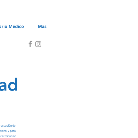
orio Médico
Mas
dad
restación de
sional y para
determinación