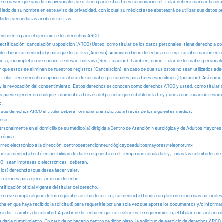
 no desee que sus datos personales se utilicen para estos fines secundarios el titular deberá marcar la casi
 lado de su nombre en este aviso de privacidad, con lo cual su médico(a) se abstendrá de utilizar sus datos 
idades secundarias arriba descritas.
edimiento para el ejercicio de los derechos ARCO
rectificación, cancelación u oposición (ARCO) Usted, como titular de los datos personales, tiene derecho a c
les tiene su médico(a) y para qué los utiliza (Acceso). Asimismo tiene derecho a corregir su información en 
acta, incompleta o se encuentre desactualizada (Rectificación). También, como titular de los datos personal
ar que estos se eliminen de nuestros registros (Cancelación), en caso de que sus datos no sean utilizados a
 titular tiene derecho a oponerse al uso de sus datos personales para fines específicos (Oposición). Así como l
n y la revocación del consentimiento. Estos derechos se conocen como derechos ARCO y usted, como titular 
os puede ejercer en cualquier momento a través del proceso que establece la Ley y que a continuación resu
o:
 sus derechos ARCO el titular deberá formular una solicitud a través de los siguientes medios:
resa
rsonalmente en el domicilio de su médico(a) dirigida a Centro de Atención Neurológica y de Adultos Mayores
trónica
orreo electrónico a la dirección: centrodeatenciónneuroló
gicaydeadultosmayores@eleonor.mx
que su médico(a) esté en posibilidad de darle respuesta en el tiempo que señala la ley, todas las solicitudes de 
 -sean impresas o electrónicas- deberán:
(los) derecho(s) que desea hacer valer;
s razones para ejercitar dicho derecho;
ntificación oficial vigente del titular del derecho;
 no se cumpla alguno de los requisitos arriba descritos, su médico(a) tendrá un plazo de cinco días naturale
echa en que haya recibido la solicitud) para requerirle por una sola vez que aporte los documentos y/o informa
a dar trámite a la solicitud. A partir de la fecha en que se realice este requerimiento, el titular contará con d
 darle cumplimiento. En caso de no hacerlo dentro de dicho plazo, la solicitud de ejercicio de derechos ARCO