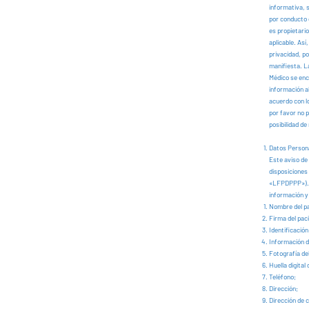
informativa, 
por conducto 
es propietari
aplicable. As
privacidad, po
manifiesta. L
Médico se enc
información al
acuerdo con l
por favor no p
posibilidad de
Datos Person
Este aviso de 
disposiciones
«LFPDPPP»). Co
información 
Nombre del pa
Firma del paci
Identificación 
Información d
Fotografía del
Huella digital
Teléfono;
Dirección;
Dirección de 