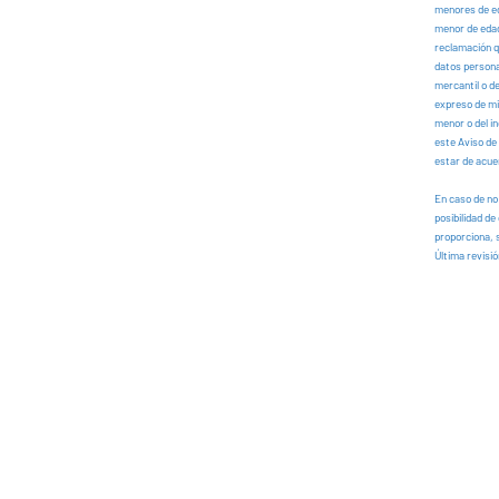
menores de eda
menor de edad 
reclamación q
datos personal
mercantil o de
expreso de mi 
menor o del i
este Aviso de 
estar de acue
En caso de no 
posibilidad de
proporciona, 
Última revisi