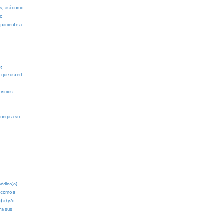
os, así como
/o
 paciente a
s;
a que usted
rvicios
ponga a su
médico(a)
í como a
(a) y/o
ra sus