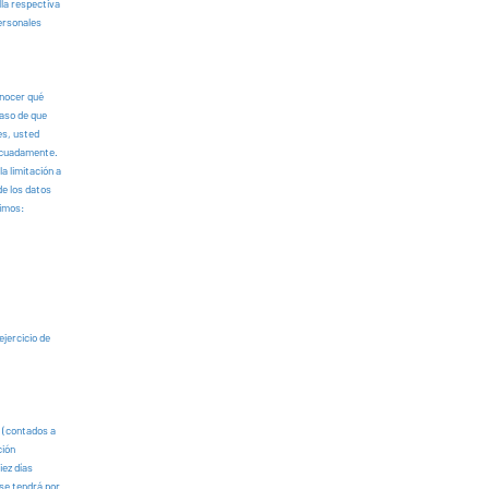
lla respectiva
personales
onocer qué
caso de que
es, usted
decuadamente.
a limitación a
de los datos
mimos:
ejercicio de
s (contados a
ción
iez días
 se tendrá por