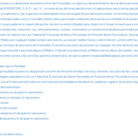
se pone a su disposición el presente Aviso de Privacidad. La captura y almacenamiento de sus datos personal
de BIOVERCOME, S.A.P.I. de C.V., a través de las distintas plataformas y/o aplicaciones electrónicas que d
o y/o administra, por lo que ésta se desempeña como encargado de sus datos personales, en términos de la le
í, el Responsable usará y custodiará dichos datos personales solamente de acuerdo a lo señalado en el presen
r lo que puede estar seguro de que los mismos no serán utilizados para ningún otro fin que no sea lo que a co
a recolección, obtención, uso, almacenamiento, acceso, tratamiento y transferencia de datos personales po
uentran sujetos a la Ley Federal de Protección de Datos Personales en Posesión de los Particulares. Al pro
 Médico por cualquier medio (verbal o por escrito, ya sea por medios físicos o electrónicos), usted confirma
os términos de este Aviso de Privacidad. Si usted no estuviere de acuerdo con cualquier término del Aviso de
roporcione dato personal alguno al Médico. Si decide no proporcionar al Médico ciertos datos personales, ace
 no tener acceso a los servicios que éste proporciona, sin que se genere responsabilidad alguna para éste últ
ales que se Recaban
privacidad se pone a su disposición con el fin de ofrecerle el mejor servicio y atención, así como de dar cumpl
 legales aplicables en la Ley Federal de Protección de Datos Personales en Posesión de los Particulares (en a
n el fin de prestarle nuestros servicios para la finalidad arriba descrita, podemos requerir de usted la sig
y documentación:
ciente y/o de quien lo representa;
ente y/o de quien lo representa;
oficial;
e facturación;
 paciente y/o de quien lo representa;
 del paciente y/o de quien lo representa;
correo electrónico;