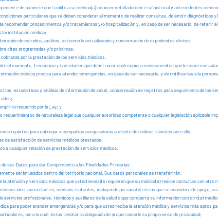
xpediente de paciente que facilite a su médico(a) conocer detalladamente su historial y antecedentes médic
condiciones particulares que se deban considerar al momento de realizar consultas, de emitir diagnósticos y
de recomendar procedimientos y/o tratamientos y/o hospitalización y, en caso de ser necesario, de referir al
sta/institución médica;
laboración de estudios, análisis, así como la actualización y conservación de expedientes clínicos
obre citas programadas y/o próximas;
 cobranza por la prestación de los servicios médicos,
obre el momento, frecuencia y cantidad en que debe tomar cualesquiera medicamentos que le sean recetado
formación médica precisa para atender emergencias, en caso de ser necesario, y de notificarlas a la person
stros, estadísticas y análisis de información de salud, conservación de registros para seguimiento de los se
tados;
mplir lo requerido por la Ley; y
s requerimientos de naturaleza legal que cualquier autoridad competente o cualquier legislación aplicable im
rmes/reportes para entregar a compañías aseguradoras a efecto de realizar trámites ante ella;
s de satisfacción de servicios médicos prestados;
to a cualquier relación de prestación de servicios médicos.
 de sus Datos para dar Cumplimiento a las Finalidades Primarias:
amente serán usados dentro del territorio nacional. Sus datos personales se transferirán:
e la atención y servicios médicos que usted necesita requieran que su médico(a) realice consultas con otro 
 médicos inter consultantes, médicos tratantes, incluyendo personal de éstos que se considere de apoyo, as
e servicios profesionales, técnicos y auxiliares de la salud o que comparta su información con otro(a) médico
édica para poder atender emergencias y/o para que usted reciba la atención médica y servicios más aptos pa
rticulares, para lo cual, éstos tendrán la obligación de proporcionarle su propio aviso de privacidad;