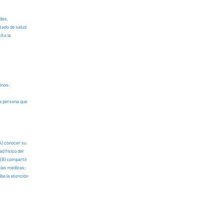
ades,
tado de salud
ita la
inos:
la persona que
(A) conocer su
d físico del
 (B) compartir
cias médicas;
ba la atención